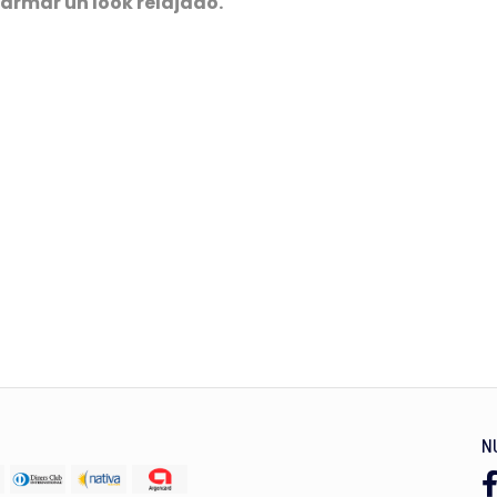
 armar un look relajado.
N