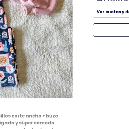
Ver cuotas y 
illos corte ancho + buzo
brigado y súper cómodo.