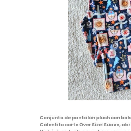
Conjunto de pantalón plush con bols
Calentito corte Over Size: Suave, a