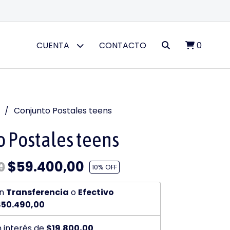
CUENTA
CONTACTO
0
Conjunto Postales teens
 Postales teens
$59.400,00
0
10
% OFF
n
Transferencia
o
Efectivo
$50.490,00
n interés de
$19.800,00