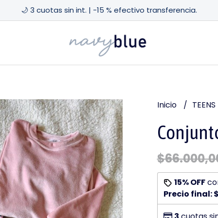
🌙 3 cuotas sin int. | -15 % efectivo transferencia.
Inicio
TEENS
Conjunto
$66.000,0
15% OFF
co
Precio final:
3
cuotas si