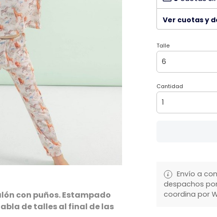
Ver cuotas y 
Talle
Cantidad
Envío a con
despachos por 
alón con puños. Estampado
coordina por 
bla de talles al final de las