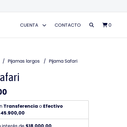
CUENTA
CONTACTO
0
Pijamas largos
Pijama Safari
afari
00
n
Transferencia
o
Efectivo
$45.900,00
n interés de
$18.000,00