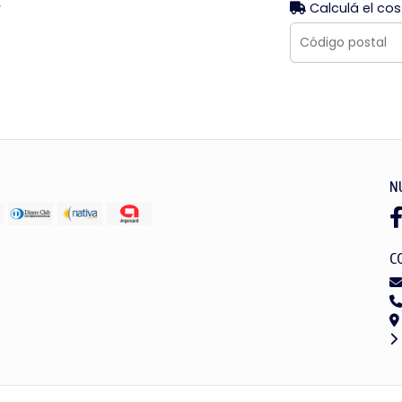
.
Calculá el cos
N
C