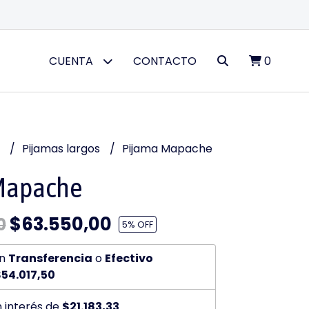
CUENTA
CONTACTO
0
R
Pijamas largos
Pijama Mapache
Mapache
$63.550,00
0
5
% OFF
n
Transferencia
o
Efectivo
54.017,50
n interés de
$21.183,33