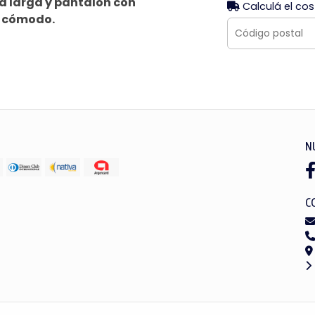
a larga y pantalón con
Calculá el cos
r cómodo.
N
C