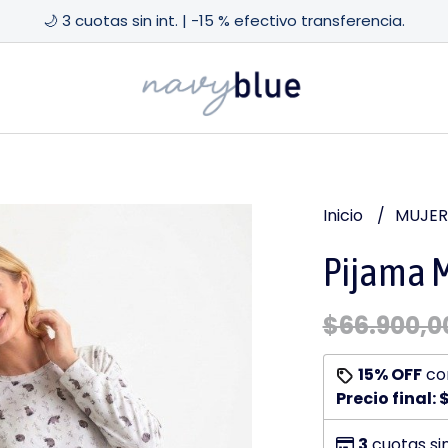
🌙 3 cuotas sin int. | -15 % efectivo transferencia.
Inicio
MUJE
Pijama 
$66.900,0
15% OFF
co
Precio final:
$
3
cuotas si